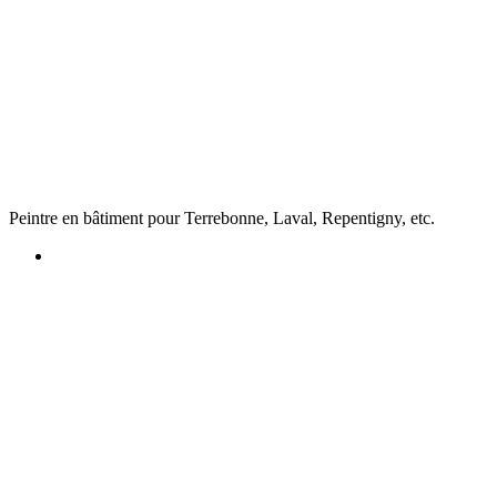
Peintre en bâtiment pour Terrebonne, Laval, Repentigny, etc.
Peintre en bâtiment
Montréal • Laval • Repentigny • Terrebonne •
Joliette, Rive-Nord de Montréal, etc.