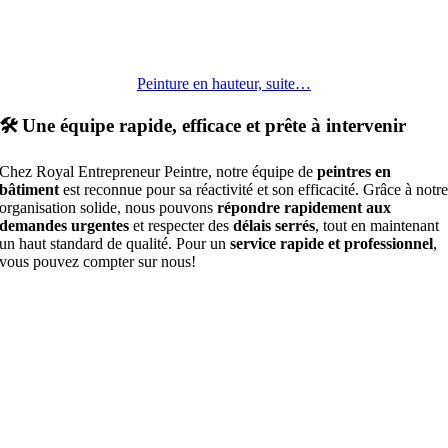
en hauteur, vous optez pour un partenaire fiable qui combine expertise
technique et équipement avancé pour réaliser vos visions les plus
ambitieuses.
Peinture en hauteur, suite…
🛠️ Une équipe rapide, efficace et prête à intervenir
Chez Royal Entrepreneur Peintre, notre équipe de
peintres en
bâtiment
est reconnue pour sa réactivité et son efficacité. Grâce à notr
organisation solide, nous pouvons
répondre rapidement aux
demandes urgentes
et respecter des
délais serrés
, tout en maintenant
un haut standard de qualité. Pour un
service rapide et professionnel
,
vous pouvez compter sur nous!
Royal Entrepreneur peintre
Un peintre professionnel de Lanaudière,
intervenant dans la grande région de
Montréal et ses alentours: peinture