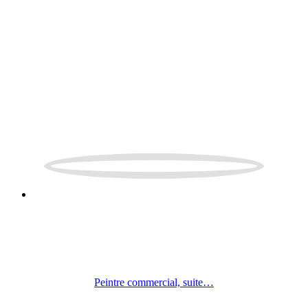
PEINTRE COMMERCIAL
Nous offrons à nos clients commerciaux des services personnalisés,
pour tous projets et travaux en peinture commerciale (bureaux,
restaurants, boutiques, cliniques, hôtel et bien d’autres encore).
Peintre commercial, suite…