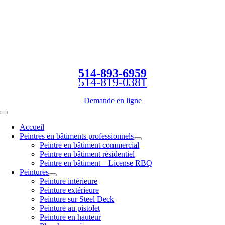
Passer
au
contenu
514-893-6959
514-819-0381
Demande en ligne
Toggle
Navigation
Accueil
Peintres en bâtiments professionnels
Peintre en bâtiment commercial
Peintre en bâtiment résidentiel
Peintre en bâtiment – License RBQ
Peintures
Peinture intérieure
Peinture extérieure
Peinture sur Steel Deck
Peinture au pistolet
Peinture en hauteur