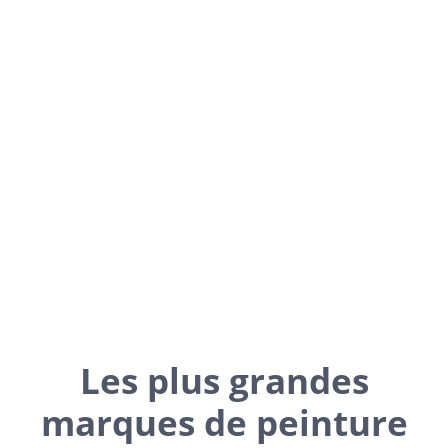
Toujours
à l’écoute de nos clients
, nous veillons à
livrer
nos travaux à temps
, en portant une
attention toute
particulière aux détails
. Enfin, nous travaillons
constamment main dans la main avec vous pour être sûrs
de vous apporter la solution appropriée et conforme à vos
attentes, et ce, au prix juste, que ce soit pour votre
entreprise
, vos propres
clients
ou votre
domicile privé
.
Les plus grandes
marques de peinture