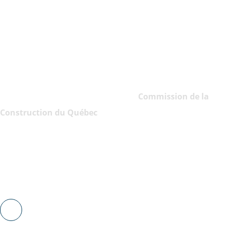
prix hautement compétitifs
. C’est pourquoi la qualité des
travaux de peinture et le service à la clientèle sont nos
meilleurs atouts.
Notre équipe est constituée de
peintres qualifiés
, qui sont
tous titulaires de mentions de compétence, telle que celle
de peintre en bâtiment auprès de la
Commission de la
Construction du Québec
.
BENJAMIN-MOORE, MICCA,
BÉTONEL/DULUX, SICO...