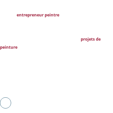
Royal Entrepreneur Peintre est sans conteste votre
meilleur
entrepreneur peintre
de la grande région de
Montréal. Chez nous, vous êtes certain de trouver une
équipe digne de confiance, qui vous offrira un travail
soigné, d’un design inégalé, pour tous vos
projets de
peinture
. Pour vous assurer un résultat de qualité, nous
ne travaillons qu’avec les meilleurs matériaux, fournis par
les plus grands fabricants du secteur, comme
Benjamin-
Moore, Micca, Bétonel/Dulux, MF, Sico ou encore
Sherwin-Williams
.
ATTENTION TOUTE PARTICULIÈRE
AUX DÉTAILS