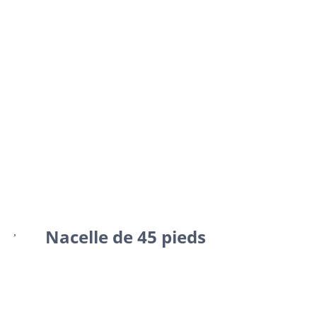
avec nacelle
Condos • Appartements • Commerces •
Bureaux • Maisons
Pour Repentigny, Terrebonne, Mascouche, Laval,
Blainville etc.
Nacelle de 45 pieds
Royal Entrepreneur Peintre excelle dans le service de
peinture en hauteur, armé de notre nacelle de 45 pieds,